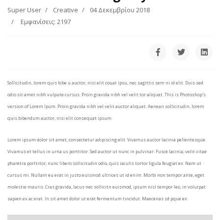
Super User
Creative
04 Δεκεμβρίου 2018
Εμφανίσεις: 2197
Sollicitudin, lorem quis bibe u auctor, nisi elit couat ipsu, nec sagittis sem ni id elit. Duis sed
odio sit amet nibh vulpute cursus. Proin gravida nibh vel velit tor aliquet. This is Photoshop's
version of Lorem Ipum. Proin gravida nibh vel velit auctor aliquet. Aenean sollicitudin, lorem
quis bibendum auctor, nisi elit consequat ipsum.
Lorem ipsum dolor sit amet, consectetur adipiscing elit. Vivamus auctor lacinia pellentesque.
Vivamus et tellus in urna us porttitor. Sed auctor ut nunc in pulvinar. Fusce lacinia, velit vitae
pharetra porttitor, nunc libero sollicitudin odio, quis iaculis tortor ligula feugiat ex. Nam ut
cursus mi. Nullam eu erat in justo euismod ultrices ut id enim. Morbi non tempor ante, eget
molestie mauris. Cras gravida, lacus nec sollicitn euismod, ipsum nisl tempor leo, in volutpat
sapien ex ac erat. In sit amet dolor ut erat fermentum tincidut. Maecenas sd pque ex.